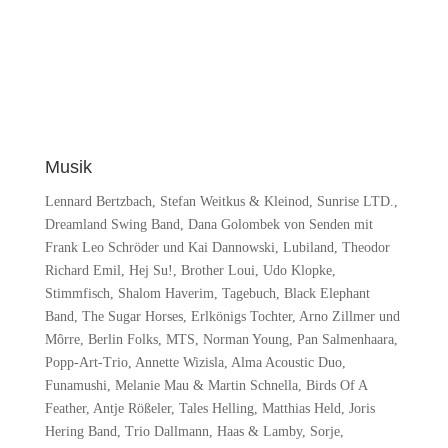
Musik
Lennard Bertzbach, Stefan Weitkus & Kleinod, Sunrise LTD.,
Dreamland Swing Band, Dana Golombek von Senden mit
Frank Leo Schröder und Kai Dannowski, Lubiland, Theodor
Richard Emil, Hej Su!, Brother Loui, Udo Klopke,
Stimmfisch, Shalom Haverim, Tagebuch, Black Elephant
Band, The Sugar Horses, Erlkönigs Tochter, Arno Zillmer und
Môrre, Berlin Folks, MTS, Norman Young, Pan Salmenhaara,
Popp-Art-Trio, Annette Wizisla, Alma Acoustic Duo,
Funamushi, Melanie Mau & Martin Schnella, Birds Of A
Feather, Antje Rößeler, Tales Helling, Matthias Held, Joris
Hering Band, Trio Dallmann, Haas & Lamby, Sorje,