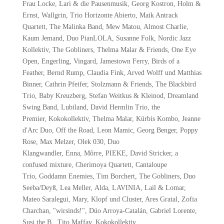
Frau Locke, Lari & die Pausenmusik, Georg Kostron, Holm &
Ernst, Wallgrin, Trio Horizonte Abierto, Maik Antrack
Quartett, The Malinka Band, Mew Matou, Almost Charlie,
Kaum Jemand, Duo PianLOLA, Susanne Folk, Nordic Jazz
Kollektiv, The Gobliners, Thelma Malar & Friends, One Eye
Open, Engerling, Vingard, Jamestown Ferry, Birds of a
Feather, Bernd Rump, Claudia Fink, Arved Wolff und Matthias
Binner, Cathrin Pfeifer, Stolzmann & Friends, The Blackbird
Trio, Baby Kreuzberg, Stefan Weitkus & Kleinod, Dreamland
Swing Band, Lubiland, David Hermlin Trio, the
Premier, Kokokollektiv, Thelma Malar, Kürbis Kombo, Jeanne
d'Arc Duo, Off the Road, Leon Mamic, Georg Benger, Poppy
Rose, Max Melzer, Olek 030, Duo
Klangwandler, Enna, Môrre, PIEKE, David Stricker, a
confused mixture, Cherimoya Quartett, Cantaloupe
Trio, Goddamn Enemies, Tim Borchert, The Gobliners, Duo
Seeba/Deyß, Lea Meller, Alda, LAVINIA, Lail & Lomar,
Mateo Saralegui, Mary, Klopf und Cluster, Ares Gratal, Zofia
Charchan, "wirsinds!", Dúo Arroya-Catalán, Gabriel Lorente,
Susi the B., Tito Maffay, Kokokollektiv ...