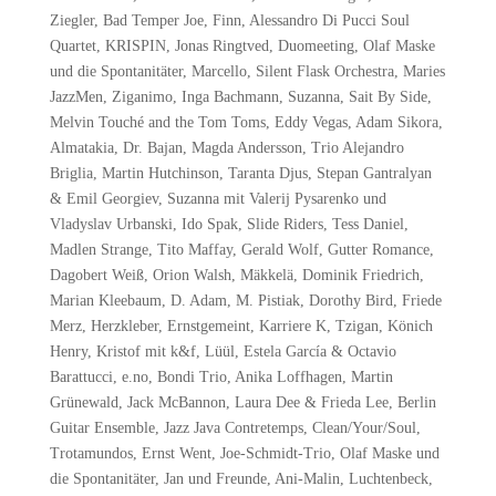
Ziegler, Bad Temper Joe, Finn, Alessandro Di Pucci Soul
Quartet, KRISPIN, Jonas Ringtved, Duomeeting, Olaf Maske
und die Spontanitäter, Marcello, Silent Flask Orchestra, Maries
JazzMen, Ziganimo, Inga Bachmann, Suzanna, Sait By Side,
Melvin Touché and the Tom Toms, Eddy Vegas, Adam Sikora,
Almatakia, Dr. Bajan, Magda Andersson, Trio Alejandro
Briglia, Martin Hutchinson, Taranta Djus, Stepan Gantralyan
& Emil Georgiev, Suzanna mit Valerij Pysarenko und
Vladyslav Urbanski, Ido Spak, Slide Riders, Tess Daniel,
Madlen Strange, Tito Maffay, Gerald Wolf, Gutter Romance,
Dagobert Weiß, Orion Walsh, Mäkkelä, Dominik Friedrich,
Marian Kleebaum, D. Adam, M. Pistiak, Dorothy Bird, Friede
Merz, Herzkleber, Ernstgemeint, Karriere K, Tzigan, Könich
Henry, Kristof mit k&f, Lüül, Estela García & Octavio
Barattucci, e.no, Bondi Trio, Anika Loffhagen, Martin
Grünewald, Jack McBannon, Laura Dee & Frieda Lee, Berlin
Guitar Ensemble, Jazz Java Contretemps, Clean/Your/Soul,
Trotamundos, Ernst Went, Joe-Schmidt-Trio, Olaf Maske und
die Spontanitäter, Jan und Freunde, Ani-Malin, Luchtenbeck,