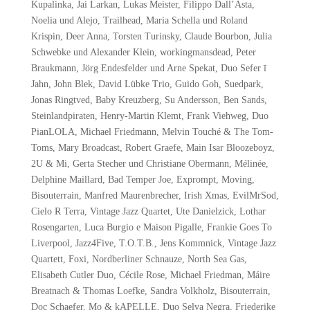
Kupalinka, Jai Larkan, Lukas Meister, Filippo Dall’Asta,
Noelia und Alejo, Trailhead, Maria Schella und Roland
Krispin, Deer Anna, Torsten Turinsky, Claude Bourbon, Julia
Schwebke und Alexander Klein, workingmansdead, Peter
Braukmann, Jörg Endesfelder und Arne Spekat, Duo Sefer ī
Jahn, John Blek, David Lübke Trio, Guido Goh, Suedpark,
Jonas Ringtved, Baby Kreuzberg, Su Andersson, Ben Sands,
Steinlandpiraten, Henry-Martin Klemt, Frank Viehweg, Duo
PianLOLA, Michael Friedmann, Melvin Touché & The Tom-
Toms, Mary Broadcast, Robert Graefe, Main Isar Bloozeboyz,
2U & Mi, Gerta Stecher und Christiane Obermann, Mélinée,
Delphine Maillard, Bad Temper Joe, Exprompt, Moving,
Bisouterrain, Manfred Maurenbrecher, Irish Xmas, EvilMrSod,
Cielo R Terra, Vintage Jazz Quartet, Ute Danielzick, Lothar
Rosengarten, Luca Burgio e Maison Pigalle, Frankie Goes To
Liverpool, Jazz4Five, T.O.T.B., Jens Kommnick, Vintage Jazz
Quartett, Foxi, Nordberliner Schnauze, North Sea Gas,
Elisabeth Cutler Duo, Cécile Rose, Michael Friedman, Máire
Breatnach & Thomas Loefke, Sandra Volkholz, Bisouterrain,
Doc Schaefer, Mo & kAPELLE, Duo Selva Negra, Friederike