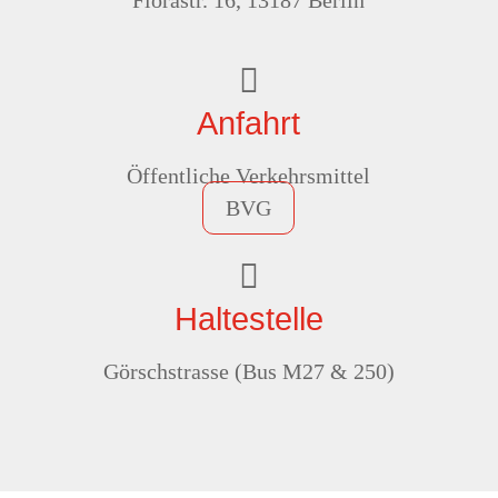
Florastr. 16, 13187 Berlin

Anfahrt
Öffentliche Verkehrsmittel
BVG

Haltestelle
Görschstrasse (Bus M27 & 250)