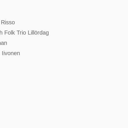
 Risso
 Folk Trio Lillördag
han
 Iivonen