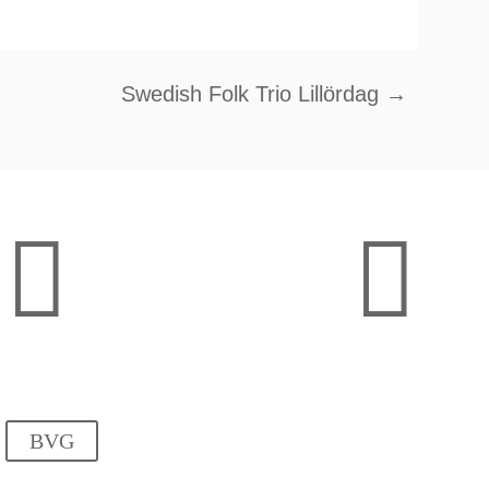
Swedish Folk Trio Lillördag
→


Anfahrt
Haltestel
Öffentliche Verkehrsmittel
Görschstrasse (Bus 
BVG