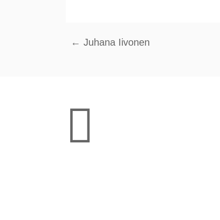
←
Juhana Iivonen

Adresse
Florastr. 16, 13187 Berlin